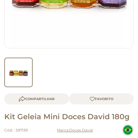
macarrão
queijo
COMPARTILHAR
Kit Geleia Mini Doces David 180g
Cód:
:
597139
Doces David