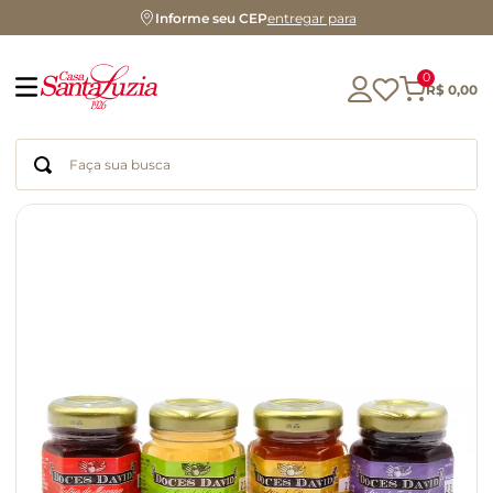
Informe seu CEP
entregar para
0
R$
0
,
00
Faça sua busca
Termos mais buscados
geleia
gluten
azeite
chocolate
chá
café
biscoito
cerveja