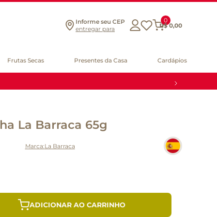
0
Informe seu CEP
R$
0
,
00
entregar para
Frutas Secas
Presentes da Casa
Cardápios
ha La Barraca 65g
La Barraca
ADICIONAR AO CARRINHO