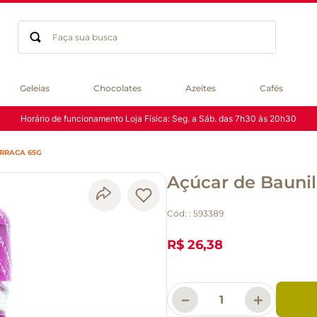
Faça sua busca
Termos mais buscados
Geleias
Chocolates
Azeites
Cafés
geleia
Horário de funcionamento Loja Física: Seg. a Sáb. das 7h30 às 20h30
gluten
chocolate
RRACA 65G
chá
Açúcar de Baunil
azeite
café
Cód:
:
593389
biscoito
cerveja
R$ 26,38
queijo
macarrão
－
＋