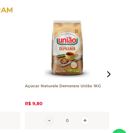
RAM
Açúcar Naturale Demerara União 1KG
Açúcar d
Mavaléri
R$
9
,
80
R$
8
,
20