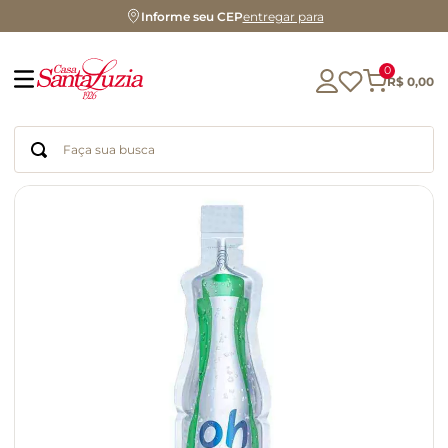
Informe seu CEP
entregar para
0
R$
0
,
00
Faça sua busca
Termos mais buscados
geleia
gluten
chocolate
chá
azeite
café
biscoito
cerveja