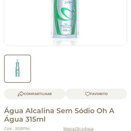
queijo
macarrão
COMPARTILHAR
Água Alcalina Sem Sódio Oh A
Água 315ml
Cód:
:
3029794
Oh a Água