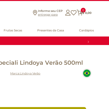
0
Informe seu CEP
R$
0
,
00
entregar para
Frutas Secas
Presentes da Casa
Cardápios
eciali Lindoya Verão 500ml
Lindoya Verão