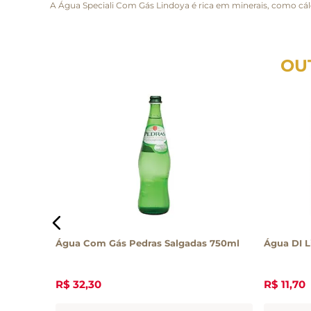
A Água Speciali Com Gás Lindoya é rica em minerais, como cálc
OU
Água Com Gás Pedras Salgadas 750ml
Água DI L
R$
32
,
30
R$
11
,
70