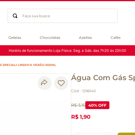
Faça sua busca
Termos mais buscados
Geleias
Chocolates
Azeites
Cafés
geleia
Horário de funcionamento Loja Física: Seg. a Sáb. das 7h30 às 20h30
gluten
chocolate
 SPECIALI LINDOYA VERÃO 500ML
chá
Água Com Gás Sp
azeite
café
Cód:
:
1296140
biscoito
cerveja
R$ 3,15
40
% OFF
queijo
R$ 1,90
macarrão