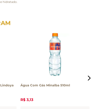
e hidratado.
RAM
 Lindoya
Água Com Gás Minalba 510ml
Água Com
R$
3
,
13
R$
5
,
90