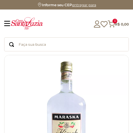
Informe seu CEP
entregar para
0
R$
0
,
00
Faça sua busca
Termos mais buscados
geleia
gluten
chá
chocolate
azeite
biscoito
café
cerveja