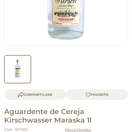
macarrão
queijo
COMPARTILHAR
Aguardente de Cereja
Kirschwasser Maraska 1l
Cód:
:
857955
Maraska