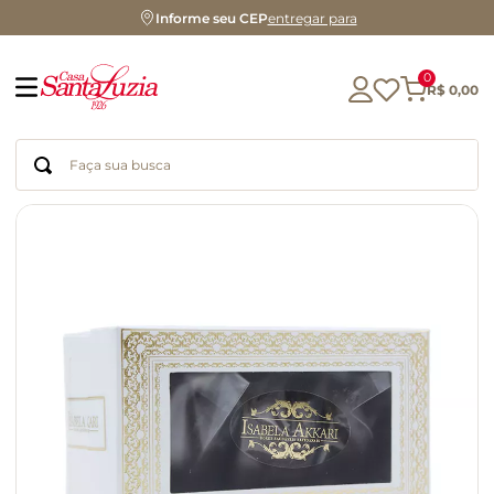
Informe seu CEP
entregar para
0
R$
0
,
00
Faça sua busca
Termos mais buscados
geleia
gluten
azeite
chocolate
chá
café
biscoito
cerveja