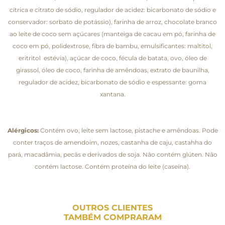
cítrica e citrato de sódio, regulador de acidez: bicarbonato de sódio e
conservador: sorbato de potássio), farinha de arroz, chocolate branco
ao leite de coco sem açúcares (manteiga de cacau em pó, farinha de
coco em pó, polidextrose, fibra de bambu, emulsificantes: maltitol,
eritritol estévia), açúcar de coco, fécula de batata, ovo, óleo de
girassol, óleo de coco, farinha de amêndoas, extrato de baunilha,
regulador de acidez, bicarbonato de sódio e espessante: goma
xantana.
Alérgicos:
Contém ovo, leite sem lactose, pistache e amêndoas. Pode
conter traços de amendoim, nozes, castanha de caju, castahha do
pará, macadâmia, pecãs e derivados de soja. Não contém glúten. Não
contém lactose. Contém proteína do leite (caseína).
OUTROS CLIENTES
TAMBÉM COMPRARAM