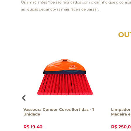
Os amaciantes Ypê são fabricados com o carinho que o consu
as roupas deixando-as mais fáceis de passar.
OU
 180g
Vassoura Condor Cores Sortidas - 1
Limpador
Unidade
Madeira e
R$
19
,
40
R$
250
,
0