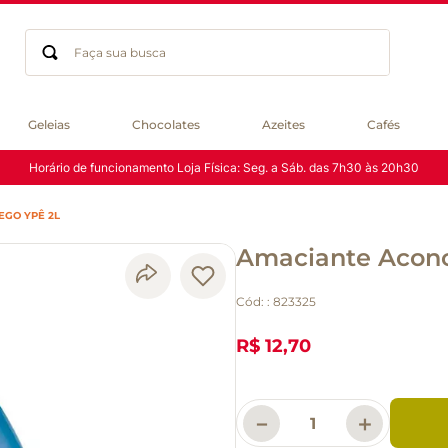
Faça sua busca
Termos mais buscados
Geleias
Chocolates
Azeites
Cafés
geleia
Horário de funcionamento Loja Física: Seg. a Sáb. das 7h30 às 20h30
gluten
chocolate
GO YPÊ 2L
chá
Amaciante Aconc
azeite
café
Cód:
:
823325
biscoito
cerveja
R$ 12,70
queijo
macarrão
－
＋