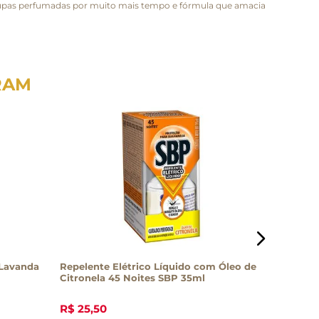
oupas perfumadas por muito mais tempo e fórmula que amacia
RAM
 Lavanda
Repelente Elétrico Líquido com Óleo de
Desinfet
Citronela 45 Noites SBP 35ml
R$
25
,
50
R$
6
,
60