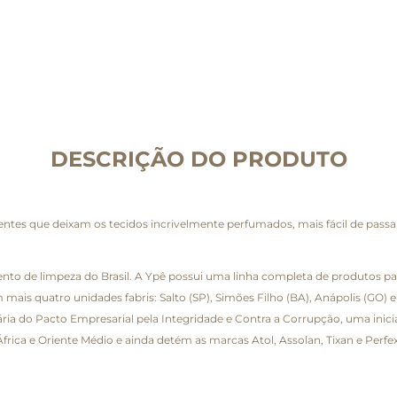
DESCRIÇÃO DO PRODUTO
 que deixam os tecidos incrivelmente perfumados, mais fácil de passar e 
o de limpeza do Brasil. A Ypê possui uma linha completa de produtos par
 mais quatro unidades fabris: Salto (SP), Simões Filho (BA), Anápolis (GO
tária do Pacto Empresarial pela Integridade e Contra a Corrupção, uma inic
 África e Oriente Médio e ainda detém as marcas Atol, Assolan, Tixan e Perfex