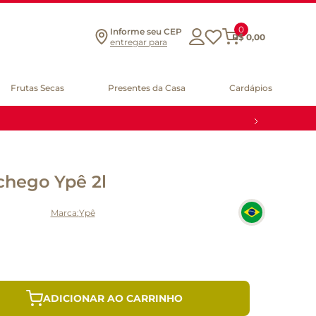
0
Informe seu CEP
R$
0
,
00
entregar para
Frutas Secas
Presentes da Casa
Cardápios
hego Ypê 2l
Ypê
ADICIONAR AO CARRINHO