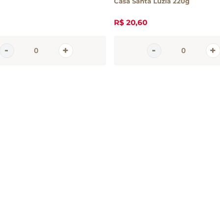
Casa Santa Luzia 220g
R$
20
,
60
em
tter
 e promoções da Casa Santa Luzia
 seu e-mail
CADASTRAR 