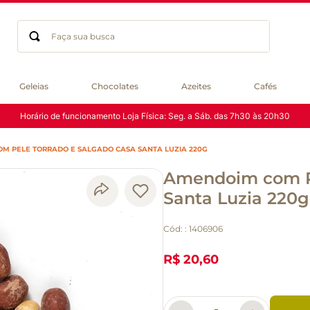
Faça sua busca
Termos mais buscados
Geleias
Chocolates
Azeites
Cafés
geleia
Horário de funcionamento Loja Física: Seg. a Sáb. das 7h30 às 20h30
gluten
chá
M PELE TORRADO E SALGADO CASA SANTA LUZIA 220G
chocolate
Amendoim com Pe
azeite
biscoito
Santa Luzia 220g
café
Cód:
:
1406906
cerveja
macarrão
R$ 20,60
queijo