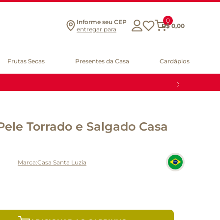
0
Informe seu CEP
R$
0
,
00
entregar para
Frutas Secas
Presentes da Casa
Cardápios
le Torrado e Salgado Casa
Casa Santa Luzia