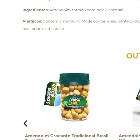
Ingredientes:
Amendoim torrado com pele e com sal.
Alérgicos:
Contém amendoim. Pode conter aveia, centeio, cevada,
ovo, peixe e crustáceo.
OU
r – 500g
Amendoim Crocante Tradicional Brasil
Amendoim 