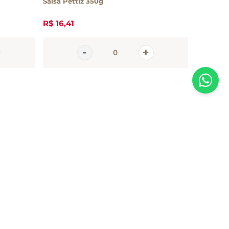
Salsa Pettiz 350g
R$
16
,
41
R$
10
,
9
AGORA