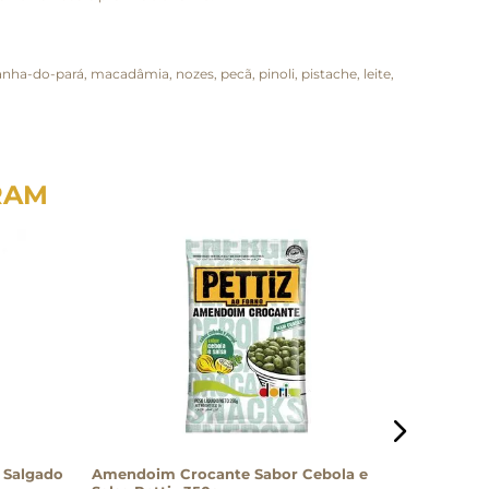
nha-do-pará, macadâmia, nozes, pecã, pinoli, pistache, leite,
RAM
 Salgado
Amendoim Crocante Sabor Cebola e
Amendoim