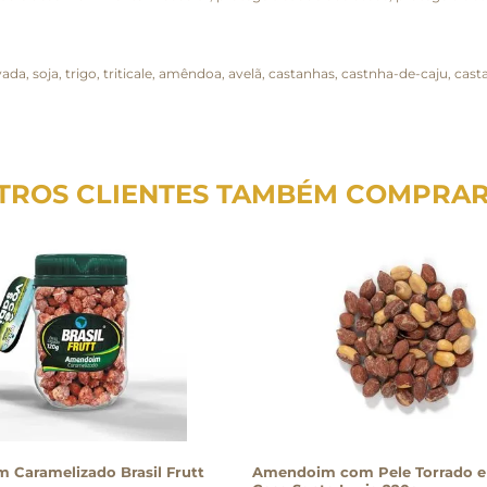
 soja, trigo, triticale, amêndoa, avelã, castanhas, castnha-de-caju, casta
TROS CLIENTES TAMBÉM COMPRA
Caramelizado Brasil Frutt
Amendoim com Pele Torrado e