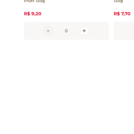
Frutt 120g
120g
R$
9
,
20
R$
7
,
70
Inscreva-se 
nossa newsle
Receba todas as novidades
em primeira mão direto no