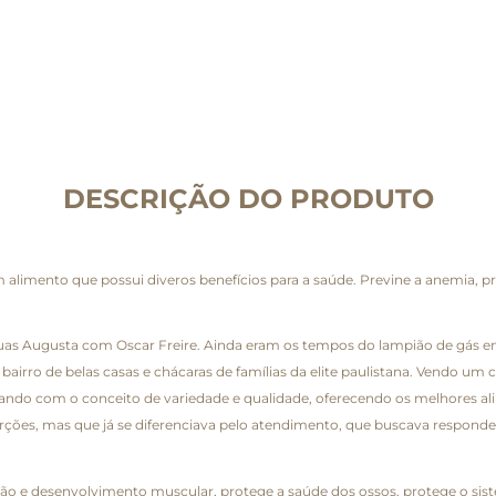
DESCRIÇÃO DO PRODUTO
alimento que possui diveros benefícios para a saúde. Previne a anemia, p
 ruas Augusta com Oscar Freire. Ainda eram os tempos do lampião de gás 
ro de belas casas e chácaras de famílias da elite paulistana. Vendo um ce
hando com o conceito de variedade e qualidade, oferecendo os melhores ali
s, mas que já se diferenciava pelo atendimento, que buscava responder 
o e desenvolvimento muscular, protege a saúde dos ossos, protege o sist