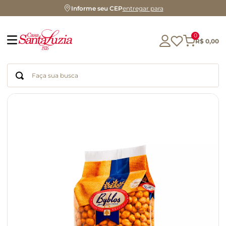
Informe seu CEP
entregar para
0
R$
0
,
00
Faça sua busca
Termos mais buscados
geleia
gluten
chá
chocolate
azeite
biscoito
café
cerveja