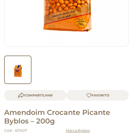
macarrão
queijo
COMPARTILHAR
Amendoim Crocante Picante
Byblos – 200g
Cód:
:
617407
Byblos