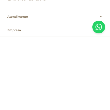
Atendimento
Empresa
Informações
PAGUE COM
Destacamos que os valores, promoções e condições são exclusivas para
compras pelo site e válidas durante o dia de hoje, estando passíveis de
modificação sem prévia notificação. Se houver divergência de valor,
informamos que o preço válido é o que consta na sacola de compras. As
vendas estão sujeitas à disponibilidade de estoque no dia do faturamento.