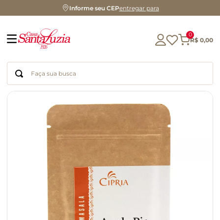
Informe seu CEP
entregar para
0
R$
0
,
00
Faça sua busca
Termos mais buscados
geleia
gluten
chocolate
chá
azeite
café
biscoito
cerveja