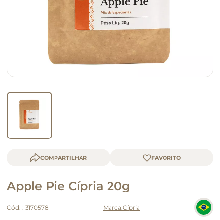
queijo
macarrão
COMPARTILHAR
Apple Pie Cípria 20g
Cód:
:
3170578
Cípria