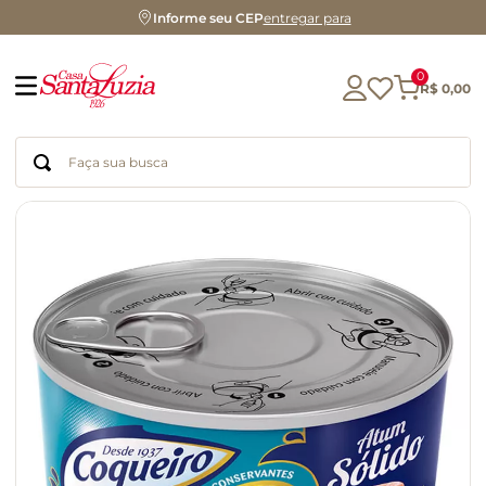
Informe seu CEP
entregar para
0
R$
0
,
00
Faça sua busca
Termos mais buscados
geleia
gluten
chá
chocolate
azeite
café
cerveja
biscoito