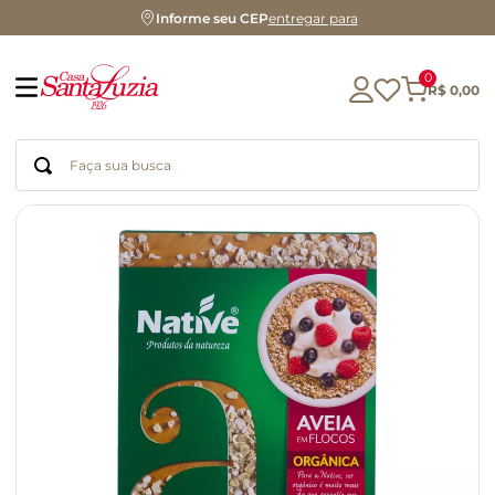
Informe seu CEP
entregar para
0
R$
0
,
00
Faça sua busca
Termos mais buscados
geleia
gluten
chá
chocolate
azeite
café
cerveja
biscoito