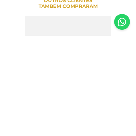
OUTROS CLIENTES
TAMBÉM COMPRARAM
Açúcar Mascavo Macroforma – 1kg
R$
33
,
00
R$
22
,
90
31%
OFF