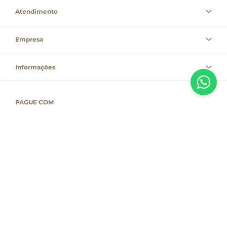
Atendimento
Empresa
Informações
PAGUE COM
Destacamos que os valores, promoções e condições são exclusivas para
compras pelo site e válidas durante o dia de hoje, estando passíveis de
modificação sem prévia notificação. Se houver divergência de valor,
informamos que o preço válido é o que consta na sacola de compras. As
vendas estão sujeitas à disponibilidade de estoque no dia do faturamento.
Em caso de indisponibilidade, o produto não será entregue e, por isso, o
valor correspondente não será cobrado, podendo ser alterado para menos.
Compras pelo cartão de crédito só terão seu pagamento processado no dia