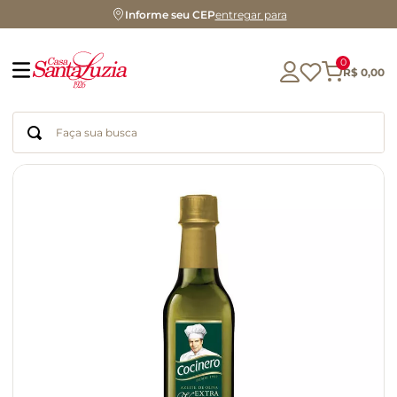
Informe seu CEP
entregar para
0
R$
0
,
00
Faça sua busca
Termos mais buscados
geleia
gluten
chocolate
chá
azeite
café
biscoito
cerveja