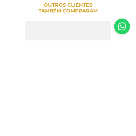
OUTROS CLIENTES
TAMBÉM COMPRARAM
Azeite de Oliva Extra Virgem Biondi-
Santi Tenuta Greppo 500ml
R$
499
,
00