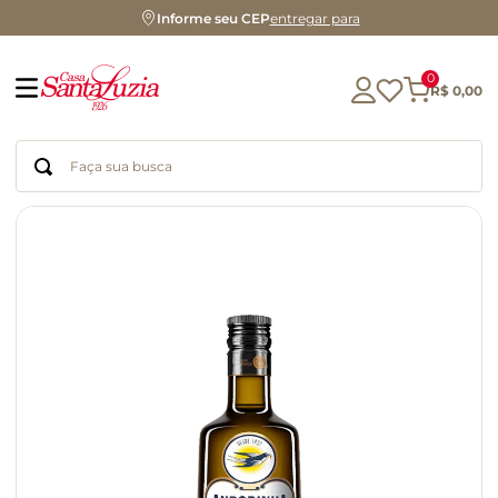
Informe seu CEP
entregar para
0
R$
0
,
00
Faça sua busca
Termos mais buscados
geleia
gluten
chocolate
chá
azeite
café
biscoito
cerveja