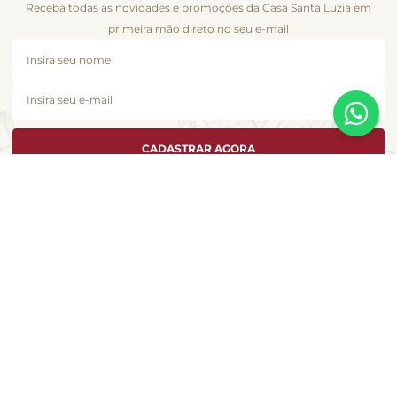
Receba todas as novidades e promoções da Casa Santa Luzia em
primeira mão direto no seu e-mail
CADASTRAR AGORA
A Casa Santa Luzia se dedica a atender cada cliente como se fosse único e
é com essa essência que desenvolvemos esta loja virtual. Você encontra
aqui a seleção de produtos especiais que fizeram este pedacinho dos
Jardins, em São Paulo, se tornar uma marca da gastronomia no Brasil.
LOCALIZAÇÃO