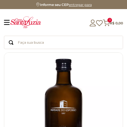
Informe seu CEP
entregar para
0
R$
0
,
00
Faça sua busca
Termos mais buscados
geleia
gluten
chocolate
chá
azeite
café
biscoito
cerveja