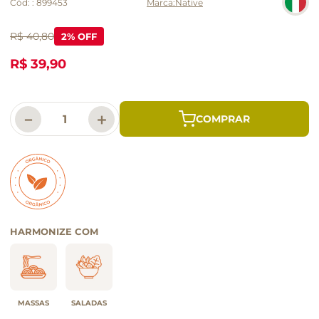
Cód:
:
899453
Native
R$ 40,80
2
% OFF
R$ 39,90
－
＋
HARMONIZE COM
MASSAS
SALADAS