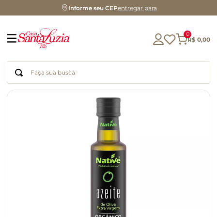
Informe seu CEP
entregar para
0
R$
0
,
00
Faça sua busca
Termos mais buscados
geleia
gluten
chocolate
chá
azeite
café
biscoito
cerveja