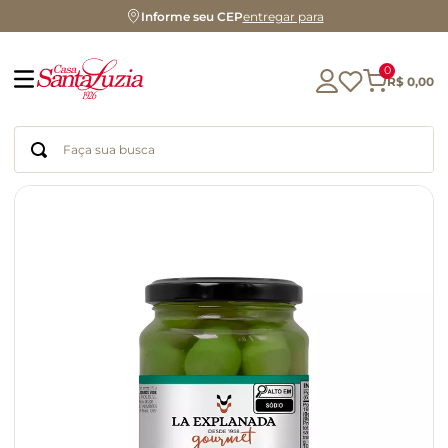
Informe seu CEP
entregar para
0
R$
0
,
00
Faça sua busca
Termos mais buscados
geleia
gluten
azeite
chocolate
chá
café
biscoito
cerveja