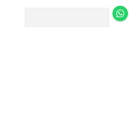
Bala de Goma Vegana Sabor Alcaçuz
Sem Açúcar Dietorelle 27g
R$
10
,
20