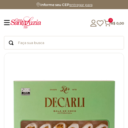
Informe seu CEP
entregar para
0
R$
0
,
00
Faça sua busca
Termos mais buscados
geleia
gluten
chá
chocolate
azeite
café
cerveja
biscoito