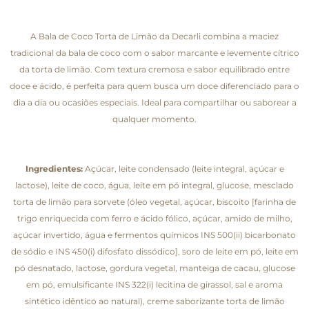
A Bala de Coco Torta de Limão da Decarli combina a maciez
tradicional da bala de coco com o sabor marcante e levemente cítrico
da torta de limão. Com textura cremosa e sabor equilibrado entre
doce e ácido, é perfeita para quem busca um doce diferenciado para o
dia a dia ou ocasiões especiais. Ideal para compartilhar ou saborear a
qualquer momento.
Ingredientes:
Açúcar, leite condensado (leite integral, açúcar e
lactose), leite de coco, água, leite em pó integral, glucose, mesclado
torta de limão para sorvete (óleo vegetal, açúcar, biscoito [farinha de
trigo enriquecida com ferro e ácido fólico, açúcar, amido de milho,
açúcar invertido, água e fermentos químicos INS 500(ii) bicarbonato
de sódio e INS 450(i) difosfato dissódico], soro de leite em pó, leite em
pó desnatado, lactose, gordura vegetal, manteiga de cacau, glucose
em pó, emulsificante INS 322(i) lecitina de girassol, sal e aroma
sintético idêntico ao natural), creme saborizante torta de limão