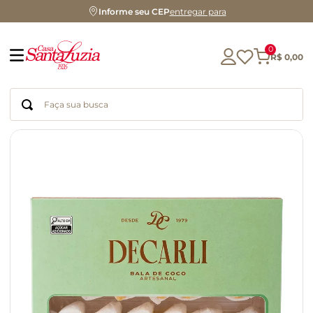
Informe seu CEP
entregar para
0
R$
0
,
00
Faça sua busca
Termos mais buscados
geleia
gluten
chocolate
chá
azeite
café
biscoito
cerveja