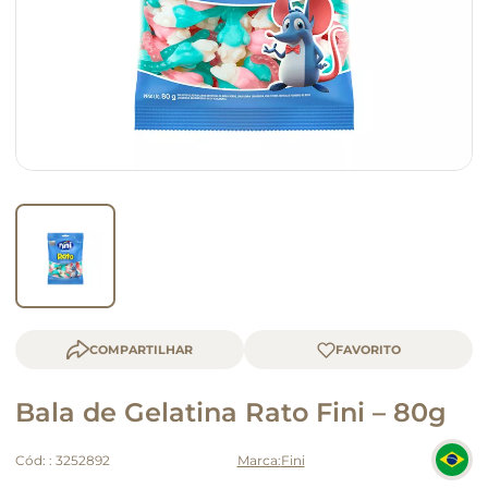
macarrão
queijo
COMPARTILHAR
Bala de Gelatina Rato Fini – 80g
Cód:
:
3252892
Fini