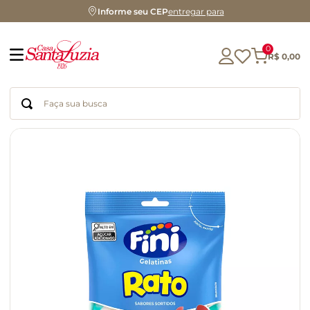
Informe seu CEP
entregar para
0
R$
0
,
00
Faça sua busca
Termos mais buscados
geleia
gluten
chá
chocolate
azeite
biscoito
café
cerveja