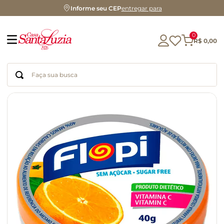
Informe seu CEP
entregar para
0
R$
0
,
00
Faça sua busca
Termos mais buscados
geleia
gluten
chocolate
chá
azeite
café
biscoito
cerveja