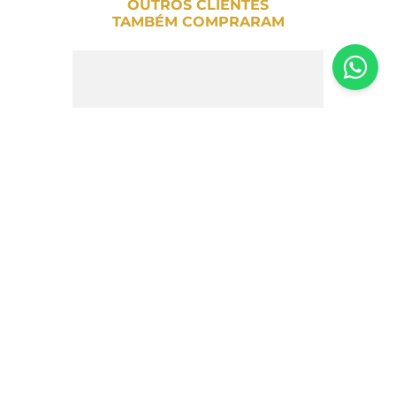
OUTROS CLIENTES
TAMBÉM COMPRARAM
Bala Gel Gelatinosas Sabor
Laranja/Pêssego/Framboesa Sperlari –
175g
R$
24
,
90