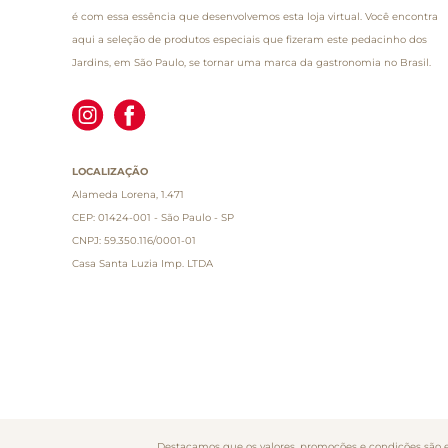
é com essa essência que desenvolvemos esta loja virtual. Você encontra
aqui a seleção de produtos especiais que fizeram este pedacinho dos
Jardins, em São Paulo, se tornar uma marca da gastronomia no Brasil.
LOCALIZAÇÃO
Alameda Lorena, 1.471
CEP: 01424-001 - São Paulo - SP
CNPJ: 59.350.116/0001-01
Casa Santa Luzia Imp. LTDA
Destacamos que os valores, promoções e condições são ex