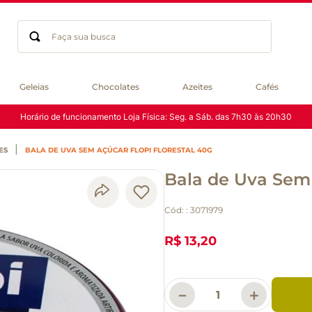
Faça sua busca
Termos mais buscados
Geleias
Chocolates
Azeites
Cafés
geleia
Horário de funcionamento Loja Física: Seg. a Sáb. das 7h30 às 20h30
gluten
chocolate
ES
BALA DE UVA SEM AÇÚCAR FLOPI FLORESTAL 40G
chá
Bala de Uva Sem 
azeite
café
Cód:
:
3071979
biscoito
cerveja
R$ 13,20
queijo
macarrão
－
＋