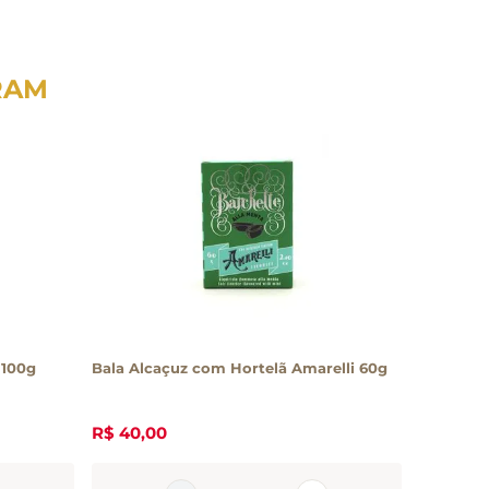
RAM
 100g
Bala Alcaçuz com Hortelã Amarelli 60g
R$
40
,
00