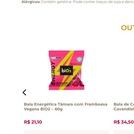
Alérgicos:
Contém gelatina. Pode conter traços de soja e deriva
OU
ibala
Bala Energética Tâmara com Framboesa
Bala de C
Vegana BiO2 – 60g
R$
21
,
10
R$
34
,
50