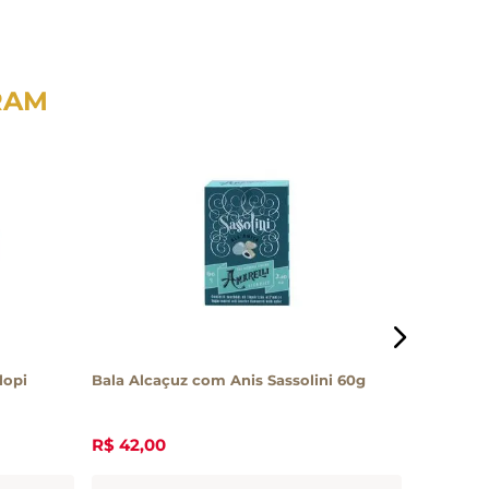
RAM
lopi
Bala Alcaçuz com Anis Sassolini 60g
Bala Kosh
125g
R$
42
,
00
R$
16
,
30