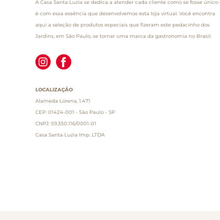
A Casa Santa Luzia se dedica a atender cada cliente como se fosse único 
é com essa essência que desenvolvemos esta loja virtual. Você encontra
aqui a seleção de produtos especiais que fizeram este pedacinho dos
Jardins, em São Paulo, se tornar uma marca da gastronomia no Brasil.
LOCALIZAÇÃO
Alameda Lorena, 1.471
CEP: 01424-001 - São Paulo - SP
CNPJ: 59.350.116/0001-01
Casa Santa Luzia Imp. LTDA