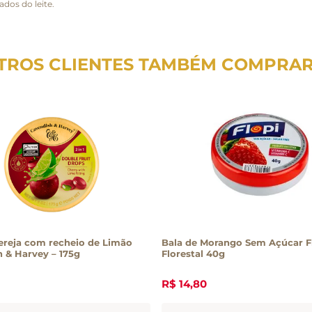
dos do leite.
TROS CLIENTES TAMBÉM COMPRA
ereja com recheio de Limão
Bala de Morango Sem Açúcar F
Cavendish & Harvey – 175g
Florestal 40g
R$
14
,
80