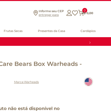
0
Informe seu CEP
R$
0
,
00
entregar para
Frutas Secas
Presentes da Casa
Cardápios
Care Bears Box Warheads -
Warheads
uto não está disponível no