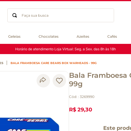
Faça sua busca
Termos mais buscados
Geleias
Chocolates
Azeites
Cafés
geleia
Horário de atendimento Loja Virtual: Seg. a Sex. das 8h às 18h
gluten
chocolate
ES
BALA FRAMBOESA CARE BEARS BOX WARHEADS - 99G
chá
Bala Framboesa 
azeite
café
99g
biscoito
Cód:
:
3269990
cerveja
queijo
R$ 29,30
macarrão
Este prod