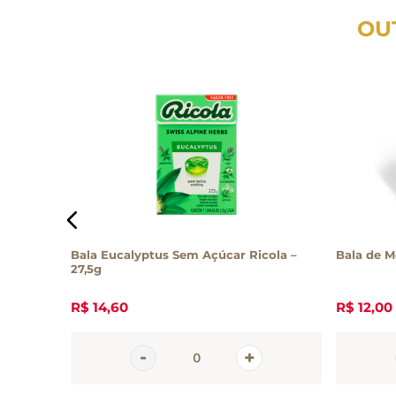
OU
 Sweet
Bala Eucalyptus Sem Açúcar Ricola –
Bala de M
27,5g
R$
14
,
60
R$
12
,
00