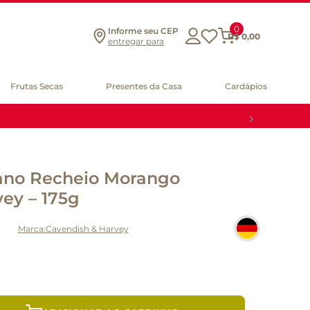
0
Informe seu CEP
R$
0
,
00
entregar para
Frutas Secas
Presentes da Casa
Cardápios
iano Recheio Morango
ey – 175g
Cavendish & Harvey