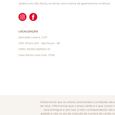
Jardins, em São Paulo, se tornar uma marca da gastronomia no Brasil.
LOCALIZAÇÃO
Alameda Lorena, 1.471
CEP: 01424-001 - São Paulo - SP
CNPJ: 59.350.116/0001-01
Casa Santa Luzia Imp. LTDA
Destacamos que os valores, promoções e condições são ex
de valor, informamos que o preço válido é o que consta 
será entregue e, por isso, o valor correspondente nã
pedido e não no ato da inserção do número do cartão no s