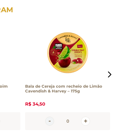
RAM
doim
Bala de Cereja com recheio de Limão
Mix de Ba
Cavendish & Harvey – 175g
Original
R$
34
,
50
R$
60
,
0