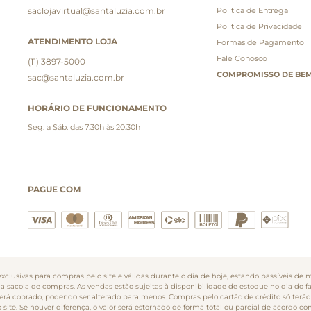
saclojavirtual@santaluzia.com.br
Politica de Entrega
Politica de Privacidade
ATENDIMENTO LOJA
Formas de Pagamento
Fale Conosco
(11) 3897-5000
COMPROMISSO DE BEM
sac@santaluzia.com.br
HORÁRIO DE FUNCIONAMENTO
Seg. a Sáb. das 7:30h às 20:30h
PAGUE COM
clusivas para compras pelo site e válidas durante o dia de hoje, estando passíveis de m
na sacola de compras. As vendas estão sujeitas à disponibilidade de estoque no dia do 
o será cobrado, podendo ser alterado para menos. Compras pelo cartão de crédito só te
ite. Se houver diferença, o valor será estornado de forma total ou parcial de acordo co