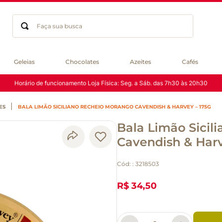
Faça sua busca
Termos mais buscados
Geleias
Chocolates
Azeites
Cafés
geleia
Horário de funcionamento Loja Física: Seg. a Sáb. das 7h30 às 20h30
gluten
chá
ES
BALA LIMÃO SICILIANO RECHEIO MORANGO CAVENDISH & HARVEY – 175G
chocolate
Bala Limão Sicil
azeite
biscoito
Cavendish & Harv
café
Cód:
:
3218503
cerveja
macarrão
R$ 34,50
queijo