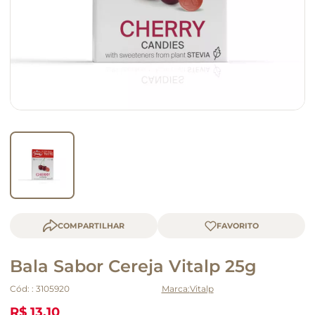
macarrão
queijo
COMPARTILHAR
Bala Sabor Cereja Vitalp 25g
Cód:
:
3105920
Vitalp
R$ 13,10