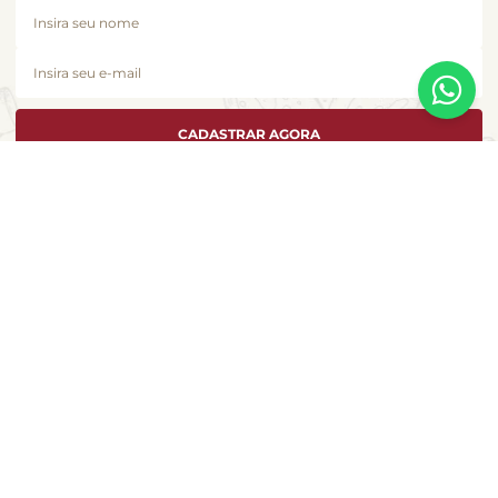
CADASTRAR AGORA
A Casa Santa Luzia se dedica a atender cada cliente como se fosse único e
é com essa essência que desenvolvemos esta loja virtual. Você encontra
aqui a seleção de produtos especiais que fizeram este pedacinho dos
Jardins, em São Paulo, se tornar uma marca da gastronomia no Brasil.
LOCALIZAÇÃO
Alameda Lorena, 1.471
CEP 01424-001 - São Paulo - SP