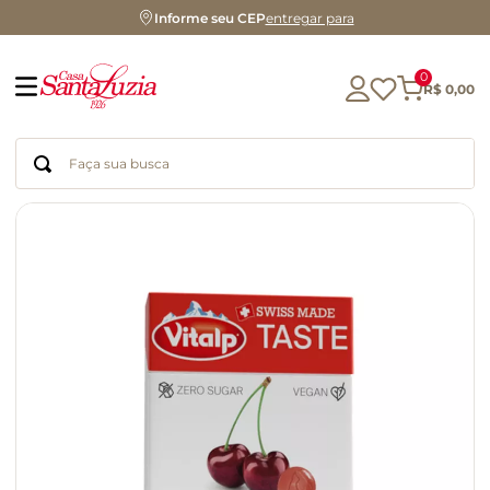
Informe seu CEP
entregar para
0
R$
0
,
00
Faça sua busca
Termos mais buscados
geleia
gluten
azeite
chocolate
chá
café
biscoito
cerveja