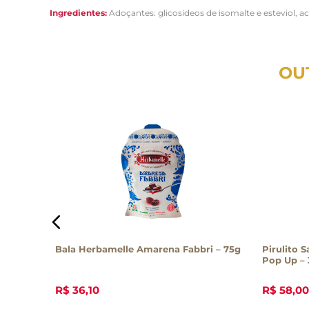
Ingredientes:
Adoçantes: glicosídeos de isomalte e esteviol, a
OU
ango
Bala Herbamelle Amarena Fabbri – 75g
Pirulito Sabor
Pop Up –
R$
36
,
10
R$
58
,
00