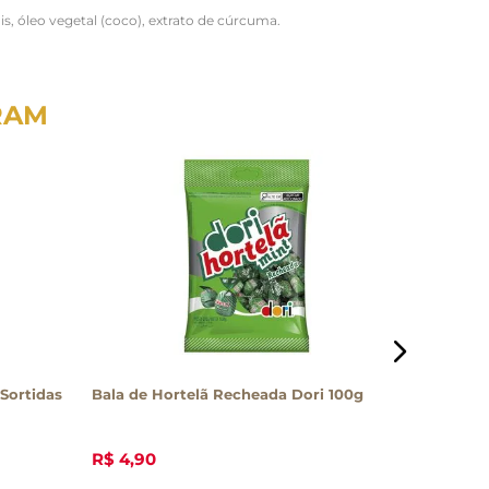
s, óleo vegetal (coco), extrato de cúrcuma.
RAM
 Sortidas
Bala de Hortelã Recheada Dori 100g
Bala Alc
R$
4
,
90
R$
40
,
0