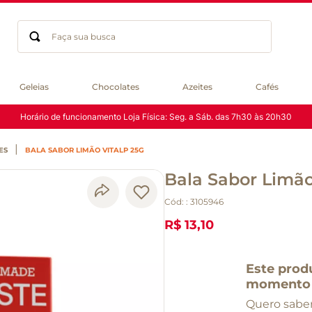
Faça sua busca
Termos mais buscados
Geleias
Chocolates
Azeites
Cafés
geleia
Horário de funcionamento Loja Física: Seg. a Sáb. das 7h30 às 20h30
gluten
chocolate
ES
BALA SABOR LIMÃO VITALP 25G
chá
Bala Sabor Limão
azeite
café
Cód:
:
3105946
biscoito
R$ 13,10
cerveja
queijo
Este prod
macarrão
momento
Quero saber