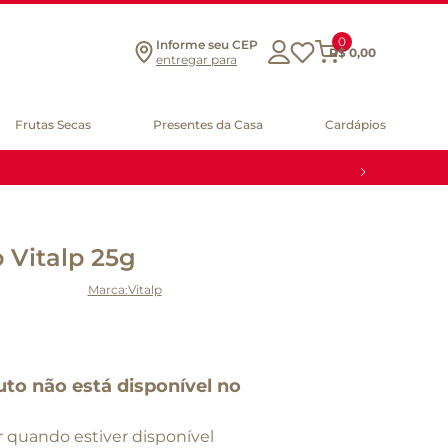
0
Informe seu CEP
R$
0
,
00
entregar para
Frutas Secas
Presentes da Casa
Cardápios
 Vitalp 25g
Vitalp
uto não está disponível no
 quando estiver disponível