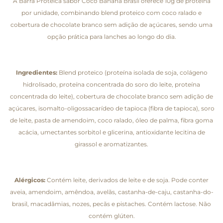
A Barra Proteica sabor Coco Banana Brasil oferece 10g de proteína
por unidade, combinando blend proteico com coco ralado e
cobertura de chocolate branco sem adição de açúcares, sendo uma
opção prática para lanches ao longo do dia.
Ingredientes:
Blend proteico (proteína isolada de soja, colágeno
hidrolisado, proteína concentrada do soro do leite, proteína
concentrada do leite), cobertura de chocolate branco sem adição de
açúcares, isomalto-oligossacarídeo de tapioca (fibra de tapioca), soro
de leite, pasta de amendoim, coco ralado, óleo de palma, fibra goma
acácia, umectantes sorbitol e glicerina, antioxidante lecitina de
girassol e aromatizantes.
Alérgicos:
Contém leite, derivados de leite e de soja. Pode conter
aveia, amendoim, amêndoa, avelãs, castanha-de-caju, castanha-do-
brasil, macadâmias, nozes, pecãs e pistaches. Contém lactose. Não
contém glúten.