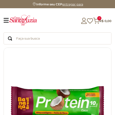
Informe seu CEP
entregar para
0
R$
0
,
00
Faça sua busca
Termos mais buscados
geleia
gluten
azeite
chocolate
chá
café
biscoito
cerveja