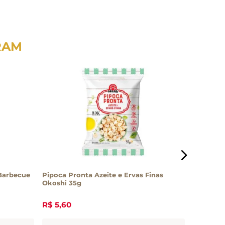
RAM
 Barbecue
Pipoca Pronta Azeite e Ervas Finas
Tabletit
Okoshi 35g
Croc 120
R$
5
,
60
R$
22
,
2