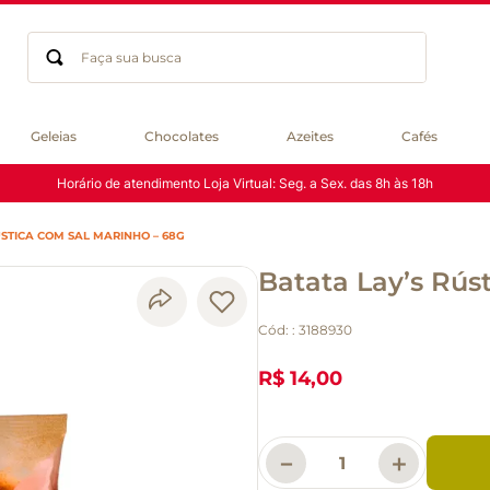
Faça sua busca
Termos mais buscados
Geleias
Chocolates
Azeites
Cafés
geleia
Horário de atendimento Loja Virtual: Seg. a Sex. das 8h às 18h
gluten
chocolate
STICA COM SAL MARINHO – 68G
chá
Batata Lay’s Rús
azeite
café
Cód:
:
3188930
biscoito
cerveja
R$ 14,00
queijo
macarrão
－
＋