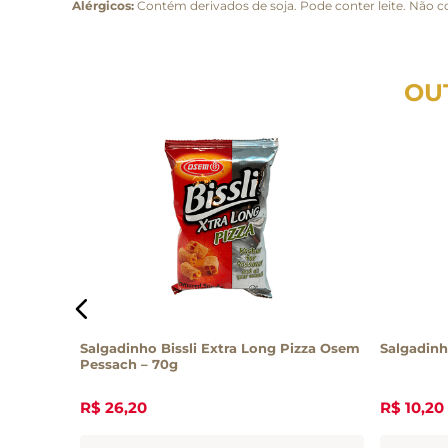
Alérgicos:
Contém derivados de soja. Pode conter leite. Não 
OU
Salgadinho Bissli Extra Long Pizza Osem
Salgadinh
Pessach – 70g
R$
26
,
20
R$
10
,
20