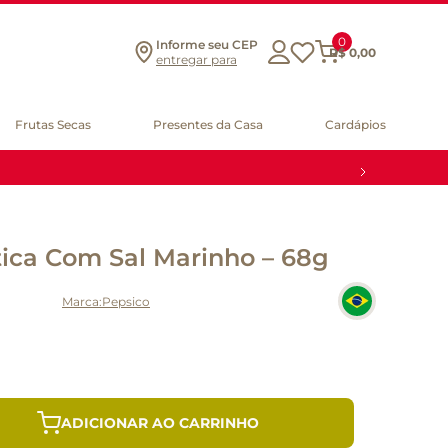
0
Informe seu CEP
R$
0
,
00
entregar para
Frutas Secas
Presentes da Casa
Cardápios
tica Com Sal Marinho – 68g
Pepsico
ADICIONAR AO CARRINHO