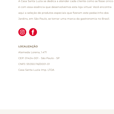
A Casa Santa Luzia se dedica a atender cada cliente como se fosse único 
é com essa essência que desenvolvemos esta loja virtual. Você encontra
aqui a seleção de produtos especiais que fizeram este pedacinho dos
Jardins, em São Paulo, se tornar uma marca da gastronomia no Brasil.
LOCALIZAÇÃO
Alameda Lorena, 1.471
CEP: 01424-001 - São Paulo - SP
CNPJ: 59.350.116/0001-01
Casa Santa Luzia Imp. LTDA