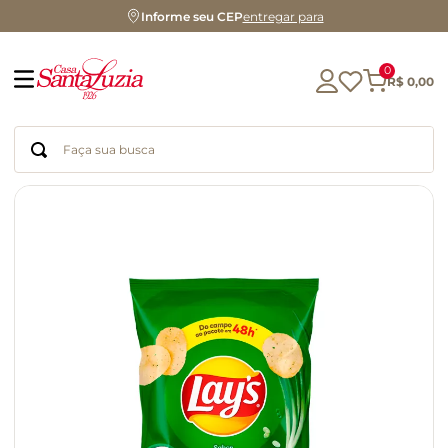
Informe seu CEP
entregar para
0
R$
0
,
00
Faça sua busca
Termos mais buscados
geleia
gluten
chá
chocolate
azeite
café
cerveja
biscoito