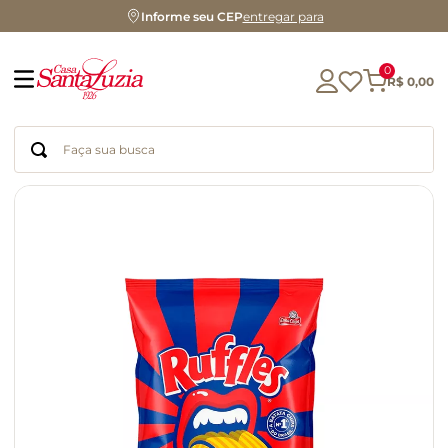
Informe seu CEP
entregar para
0
R$
0
,
00
Faça sua busca
Termos mais buscados
geleia
gluten
chocolate
chá
azeite
café
biscoito
cerveja