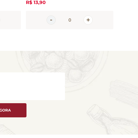
R$
13
,
90
R$
13
,
90
AGORA