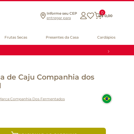
0
Informe seu CEP
R$
0
,
00
entregar para
Frutas Secas
Presentes da Casa
Cardápios
a de Caju Companhia dos
l
Companhia Dos Fermentados