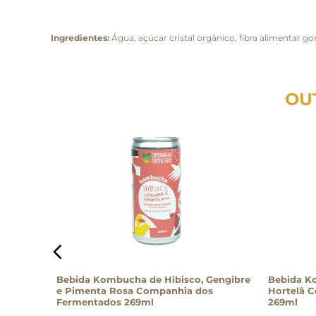
Ingredientes:
Água, açúcar cristal orgânico, fibra alimentar g
OU
 e Capim
Bebida Kombucha de Hibisco, Gengibre
Bebida K
ados
e Pimenta Rosa Companhia dos
Hortelã 
Fermentados 269ml
269ml