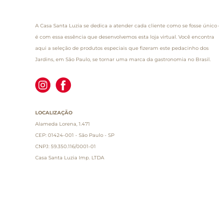
A Casa Santa Luzia se dedica a atender cada cliente como se fosse único 
é com essa essência que desenvolvemos esta loja virtual. Você encontra
aqui a seleção de produtos especiais que fizeram este pedacinho dos
Jardins, em São Paulo, se tornar uma marca da gastronomia no Brasil.
LOCALIZAÇÃO
Alameda Lorena, 1.471
CEP: 01424-001 - São Paulo - SP
CNPJ: 59.350.116/0001-01
Casa Santa Luzia Imp. LTDA