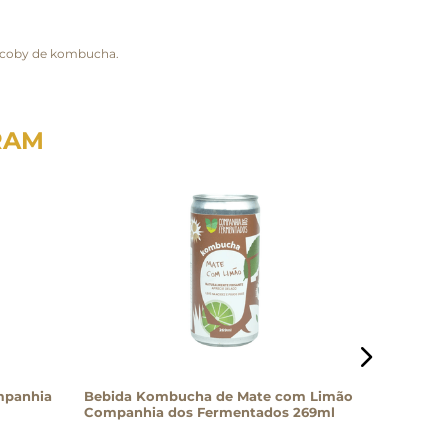
s scoby de kombucha.
RAM
mpanhia
Bebida Kombucha de Mate com Limão
Bebida K
Companhia dos Fermentados 269ml
Santo C
269ml