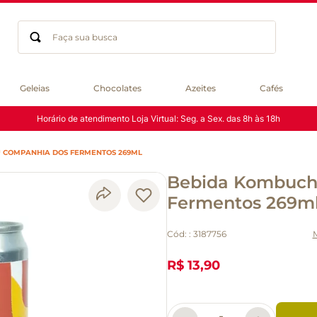
Faça sua busca
Termos mais buscados
Geleias
Chocolates
Azeites
Cafés
geleia
Horário de atendimento Loja Virtual: Seg. a Sex. das 8h às 18h
gluten
chocolate
 COMPANHIA DOS FERMENTOS 269ML
chá
Bebida Kombuch
azeite
café
Fermentos 269m
biscoito
Cód:
:
3187756
cerveja
queijo
R$ 13,90
macarrão