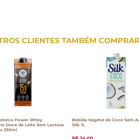
TROS CLIENTES TAMBÉM COMPRA
roteica Power Whey
Bebida Vegetal de Coco Sem A
no Doce de Leite Sem Lactose
Silk 1L
es 250ml
R$
24
,
00