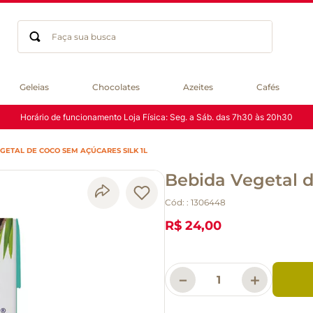
Faça sua busca
Termos mais buscados
Geleias
Chocolates
Azeites
Cafés
geleia
Horário de funcionamento Loja Física: Seg. a Sáb. das 7h30 às 20h30
gluten
chocolate
GETAL DE COCO SEM AÇÚCARES SILK 1L
chá
Bebida Vegetal d
azeite
café
Cód:
:
1306448
biscoito
R$ 24,00
cerveja
queijo
macarrão
－
＋