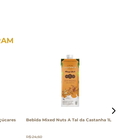
RAM
çúcares
Bebida Mixed Nuts A Tal da Castanha 1L
Xarope A
560ml
R$
24
,
60
R$
77
,
0