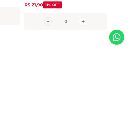
R$
21
,
90
11%
OFF
AGORA