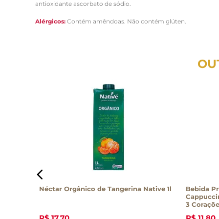
antioxidante ascorbato de sódio.
Alérgicos:
Contém amêndoas. Não contém glúten.
OU
ative
Néctar Orgânico de Tangerina Native 1l
Bebida P
Cappucci
3 Coraçõ
R$
17
,
70
R$
11
,
80