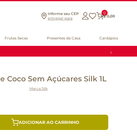
0
Informe seu CEP
R$
0
,
00
entregar para
Frutas Secas
Presentes da Casa
Cardápios
e Coco Sem Açúcares Silk 1L
Silk
ADICIONAR AO CARRINHO