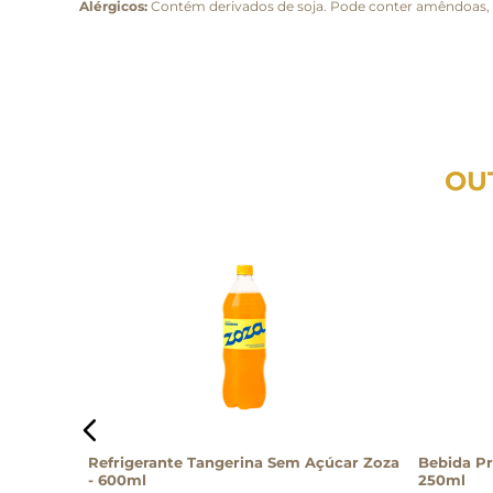
Alérgicos:
Contém derivados de soja. Pode conter amêndoas, ca
OU
po
Refrigerante Tangerina Sem Açúcar Zoza
Bebida Pr
teína)
- 600ml
250ml