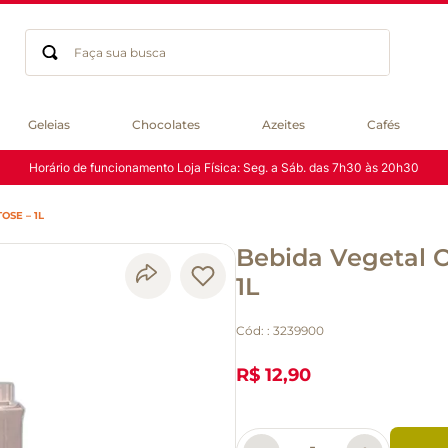
Faça sua busca
Termos mais buscados
Geleias
Chocolates
Azeites
Cafés
geleia
Horário de funcionamento Loja Física: Seg. a Sáb. das 7h30 às 20h30
gluten
chá
OSE – 1L
chocolate
Bebida Vegetal O
azeite
biscoito
1L
café
Cód:
:
3239900
cerveja
macarrão
R$ 12,90
queijo