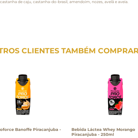
stanha de caju, castanha-do-brasil, amendoim, nozes, avelã e aveia.
TROS CLIENTES TAMBÉM COMPRA
oforce Banoffe Piracanjuba -
Bebida Láctea Whey Morango
Piracanjuba - 250ml