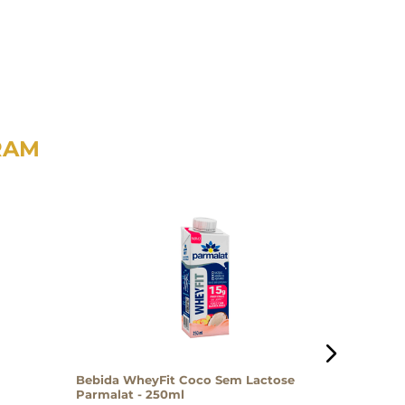
RAM
Bebida WheyFit Coco Sem Lactose
Refriger
Parmalat - 250ml
- 350ml