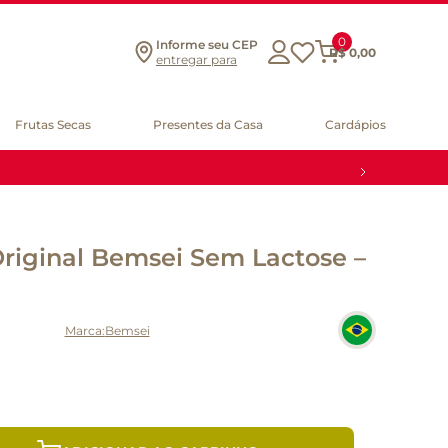
0
Informe seu CEP
R$
0
,
00
entregar para
Frutas Secas
Presentes da Casa
Cardápios
riginal Bemsei Sem Lactose –
Bemsei