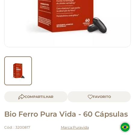
macarrão
queijo
COMPARTILHAR
Bio Ferro Pura Vida - 60 Cápsulas
Cód:
:
3200817
Puravida