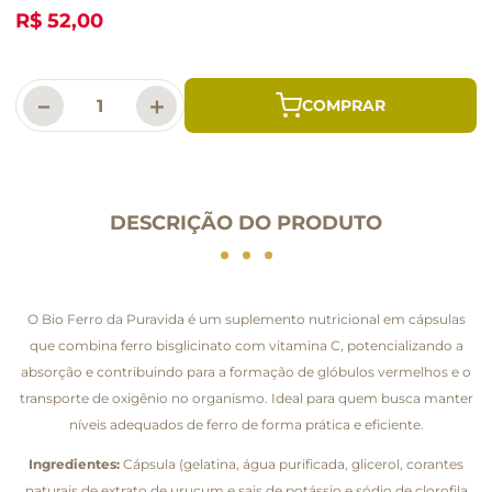
R$ 52,00
－
＋
DESCRIÇÃO DO PRODUTO
O Bio Ferro da Puravida é um suplemento nutricional em cápsulas
que combina ferro bisglicinato com vitamina C, potencializando a
absorção e contribuindo para a formação de glóbulos vermelhos e o
transporte de oxigênio no organismo. Ideal para quem busca manter
níveis adequados de ferro de forma prática e eficiente.
Ingredientes:
Cápsula (gelatina, água purificada, glicerol, corantes
naturais de extrato de urucum e sais de potássio e sódio de clorofila