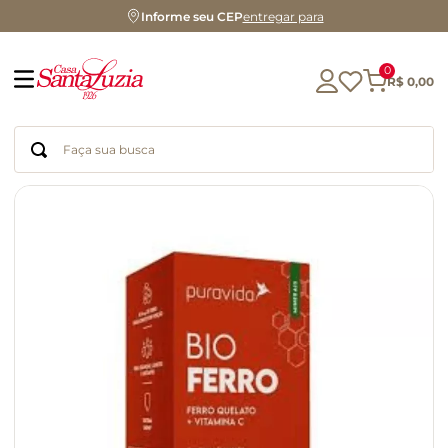
Informe seu CEP
entregar para
0
R$
0
,
00
Faça sua busca
Termos mais buscados
geleia
gluten
chocolate
chá
azeite
café
biscoito
cerveja