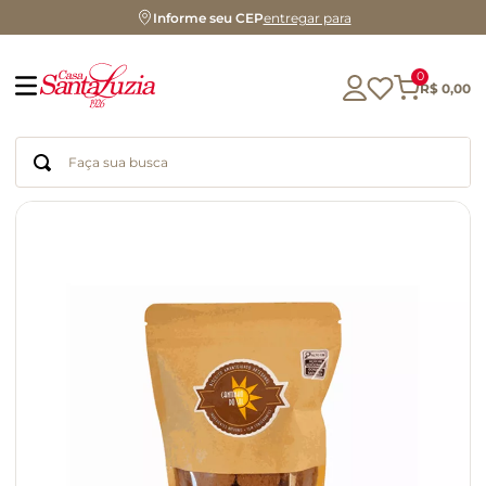
Informe seu CEP
entregar para
0
R$
0
,
00
Faça sua busca
Termos mais buscados
geleia
gluten
chocolate
chá
azeite
café
biscoito
cerveja