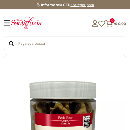
Informe seu CEP
entregar para
0
R$
0
,
00
Faça sua busca
Termos mais buscados
geleia
gluten
chocolate
chá
azeite
café
biscoito
cerveja