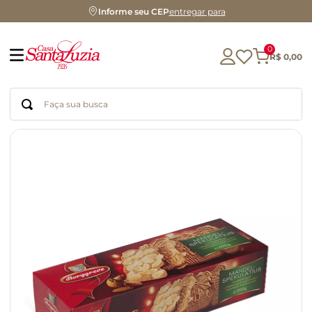
Informe seu CEP
entregar para
0
R$
0
,
00
Faça sua busca
Termos mais buscados
geleia
gluten
chá
chocolate
azeite
biscoito
café
cerveja