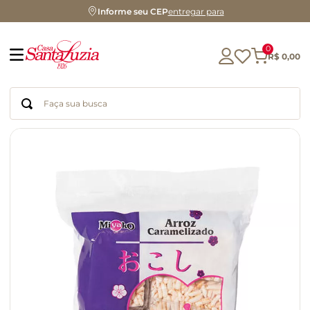
Informe seu CEP
entregar para
0
R$
0
,
00
Faça sua busca
Termos mais buscados
geleia
gluten
chocolate
chá
azeite
café
biscoito
cerveja