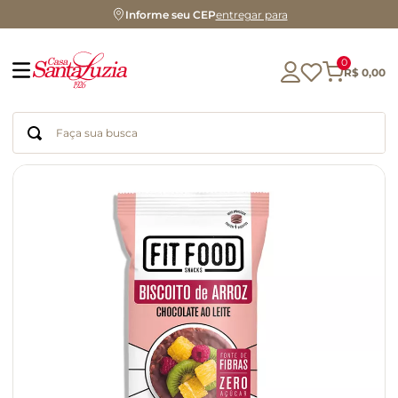
Informe seu CEP
entregar para
0
R$
0
,
00
Faça sua busca
Termos mais buscados
geleia
gluten
azeite
chocolate
chá
café
biscoito
cerveja