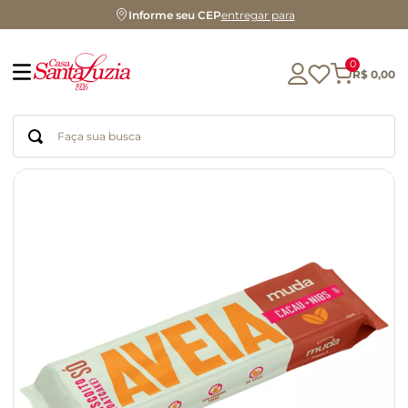
Informe seu CEP
entregar para
0
R$
0
,
00
Faça sua busca
Termos mais buscados
geleia
gluten
chá
chocolate
azeite
café
cerveja
biscoito