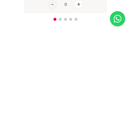
Inscreva-se em nossa newsletter
Receba todas as novidades e promoções da Casa Santa Luzia em
primeira mão direto no seu e-mail
CADASTRAR AGORA
A Casa Santa Luzia se dedica a atender cada cliente como se fosse único e