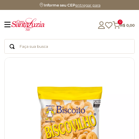
Informe seu CEP
entregar para
0
R$
0
,
00
Faça sua busca
Termos mais buscados
geleia
gluten
chocolate
chá
azeite
café
biscoito
cerveja