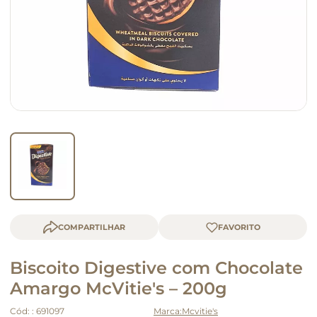
queijo
macarrão
COMPARTILHAR
Biscoito Digestive com Chocolate
Amargo McVitie's – 200g
Cód:
:
691097
Mcvitie's