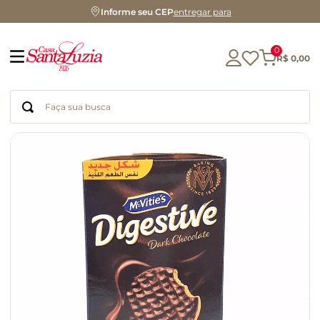
Informe seu CEP
entregar para
0
R$
0
,
00
Faça sua busca
Termos mais buscados
geleia
gluten
chocolate
chá
azeite
café
biscoito
cerveja