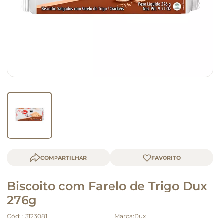
macarrão
queijo
COMPARTILHAR
Biscoito com Farelo de Trigo Dux
276g
Cód:
:
3123081
Dux