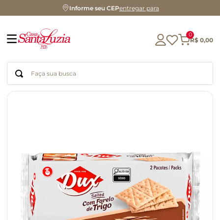
Informe seu CEP
entregar para
0
R$
0
,
00
Faça sua busca
Termos mais buscados
geleia
gluten
chá
chocolate
azeite
café
cerveja
biscoito