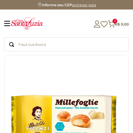
Informe seu CEP
entregar para
0
R$
0
,
00
Faça sua busca
Termos mais buscados
geleia
gluten
chá
chocolate
azeite
biscoito
café
cerveja