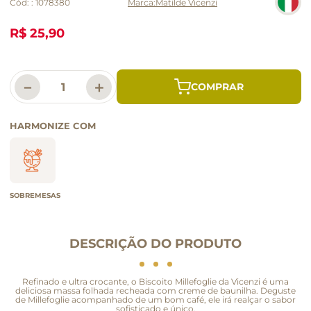
Cód:
:
1078380
Matilde Vicenzi
R$ 25,90
－
＋
HARMONIZE COM
SOBREMESAS
DESCRIÇÃO DO PRODUTO
Refinado e ultra crocante, o Biscoito Millefoglie da Vicenzi é uma
deliciosa massa folhada recheada com creme de baunilha. Deguste
de Millefoglie acompanhado de um bom café, ele irá realçar o sabor
sofisticado e único.