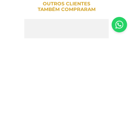
OUTROS CLIENTES
TAMBÉM COMPRARAM
Biscoito Folhado Suíço Caramelizado
com Canela Biscoitos Catarinense 110g
R$
13
,
90