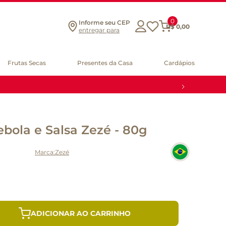
0
Informe seu CEP
R$
0
,
00
entregar para
Frutas Secas
Presentes da Casa
Cardápios
ebola e Salsa Zezé - 80g
Zezé
ADICIONAR AO CARRINHO