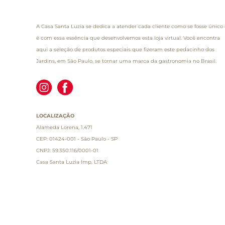
A Casa Santa Luzia se dedica a atender cada cliente como se fosse único 
é com essa essência que desenvolvemos esta loja virtual. Você encontra
aqui a seleção de produtos especiais que fizeram este pedacinho dos
Jardins, em São Paulo, se tornar uma marca da gastronomia no Brasil.
LOCALIZAÇÃO
Alameda Lorena, 1.471
CEP: 01424-001 - São Paulo - SP
CNPJ: 59.350.116/0001-01
Casa Santa Luzia Imp. LTDA