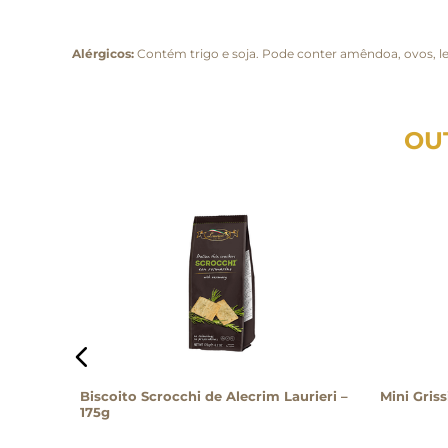
Alérgicos:
Contém trigo e soja. Pode conter amêndoa, ovos, lei
OU
200g
Biscoito Scrocchi de Alecrim Laurieri –
Mini Griss
175g