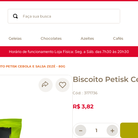
Faça sua busca
Termos mais buscados
Geleias
Chocolates
Azeites
Cafés
geleia
Horário de funcionamento Loja Física: Seg. a Sáb. das 7h30 às 20h30
gluten
chocolate
ITO PETISK CEBOLA E SALSA ZEZÉ - 80G
chá
Biscoito Petisk C
azeite
café
Cód:
:
3171736
biscoito
cerveja
R$ 3,82
macarrão
queijo
－
＋