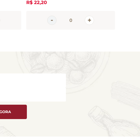
R$
22
,
20
R$
13
,
00
AGORA