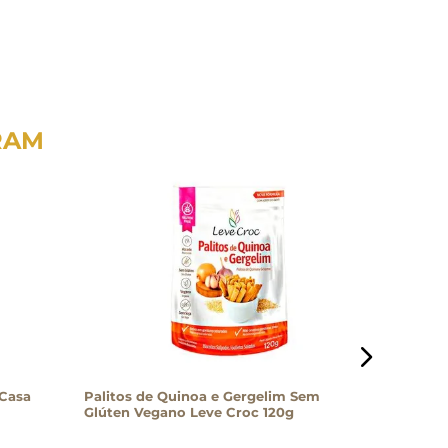
RAM
 Casa
Palitos de Quinoa e Gergelim Sem
Biscoito
Glúten Vegano Leve Croc 120g
Gergelim