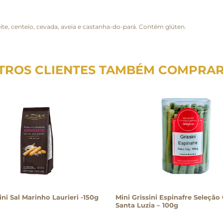
te, centeio, cevada, aveia e castanha-do-pará. Contém glúten.
TROS CLIENTES TAMBÉM COMPRA
ini Sal Marinho Laurieri -150g
Mini Grissini Espinafre Seleção
Santa Luzia – 100g