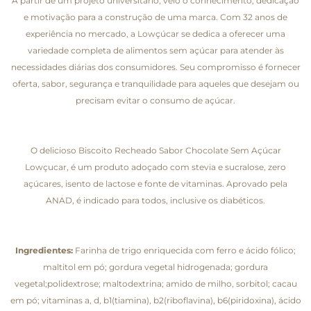
A partir de um projeto universitário, veio o conhecimento, dedicação
e motivação para a construção de uma marca. Com 32 anos de
experiência no mercado, a Lowçúcar se dedica a oferecer uma
variedade completa de alimentos sem açúcar para atender às
necessidades diárias dos consumidores. Seu compromisso é fornecer
oferta, sabor, segurança e tranquilidade para aqueles que desejam ou
precisam evitar o consumo de açúcar.
O delicioso Biscoito Recheado Sabor Chocolate Sem Açúcar
Lowçucar, é um produto adoçado com stevia e sucralose, zero
açúcares, isento de lactose e fonte de vitaminas. Aprovado pela
ANAD, é indicado para todos, inclusive os diabéticos.
Ingredientes:
Farinha de trigo enriquecida com ferro e ácido fólico;
maltitol em pó; gordura vegetal hidrogenada; gordura
vegetal;polidextrose; maltodextrina; amido de milho, sorbitol; cacau
em pó; vitaminas a, d, b1(tiamina), b2(riboflavina), b6(piridoxina), ácido