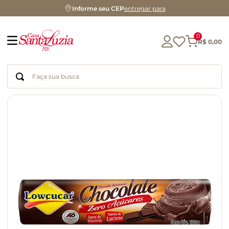
Informe seu CEP
entregar para
0
R$
0
,
00
Faça sua busca
Termos mais buscados
geleia
gluten
chá
chocolate
azeite
café
cerveja
biscoito