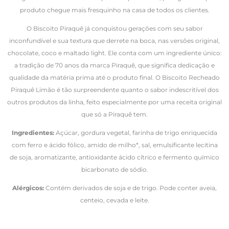
produto chegue mais fresquinho na casa de todos os clientes.
O Biscoito Piraquê já conquistou gerações com seu sabor
inconfundível e sua textura que derrete na boca, nas versões original,
chocolate, coco e maltado light. Ele conta com um ingrediente único:
a tradição de 70 anos da marca Piraquê, que significa dedicação e
qualidade da matéria prima até o produto final. O Biscoito Recheado
Piraquê Limão é tão surpreendente quanto o sabor indescritível dos
outros produtos da linha, feito especialmente por uma receita original
que só a Piraquê tem.
Ingredientes:
Açúcar, gordura vegetal, farinha de trigo enriquecida
com ferro e ácido fólico, amido de milho*, sal, emulsificante lecitina
de soja, aromatizante, antioxidante ácido cítrico e fermento químico
bicarbonato de sódio.
Alérgicos:
Contém derivados de soja e de trigo. Pode conter aveia,
centeio, cevada e leite.