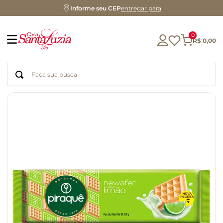
Informe seu CEP
entregar para
0
R$
0
,
00
Faça sua busca
Termos mais buscados
geleia
gluten
chocolate
chá
azeite
café
biscoito
cerveja