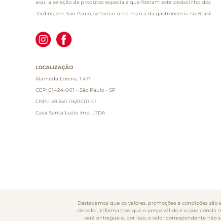
aqui a seleção de produtos especiais que fizeram este pedacinho dos
Jardins, em São Paulo, se tornar uma marca da gastronomia no Brasil.
LOCALIZAÇÃO
Alameda Lorena, 1.471
CEP: 01424-001 - São Paulo - SP
CNPJ: 59.350.116/0001-01
Casa Santa Luzia Imp. LTDA
Destacamos que os valores, promoções e condições são ex
de valor, informamos que o preço válido é o que consta 
será entregue e, por isso, o valor correspondente nã