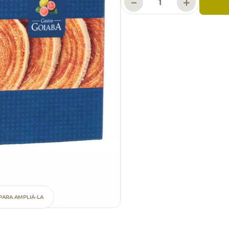
－
＋
PARA AMPLIÁ-LA