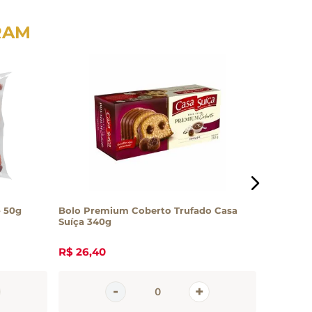
RAM
- 50g
Bolo Premium Coberto Trufado Casa
Bolo Cho
Suíça 340g
Chocolat
R$
26
,
40
R$
14
,
10