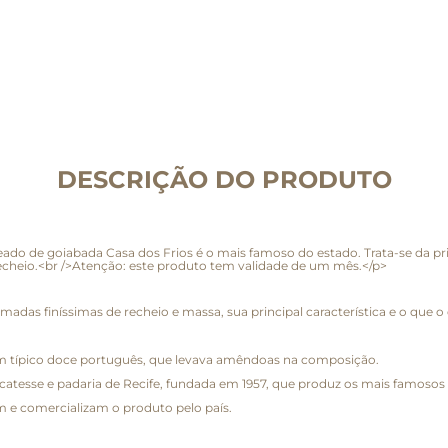
DESCRIÇÃO DO PRODUTO
do de goiabada Casa dos Frios é o mais famoso do estado. Trata-se da prin
echeio.<br />Atenção: este produto tem validade de um mês.</p>
adas finíssimas de recheio e massa, sua principal característica e o que 
de um típico doce português, que levava amêndoas na composição.
licatesse e padaria de Recife, fundada em 1957, que produz os mais famoso
m e comercializam o produto pelo país.