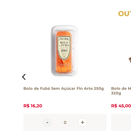
OU
heio de
Bolo de Fubá Sem Açúcar Fin Arte 250g
Bolo de M
 40g
320g
R$
16
,
20
R$
45
,
00