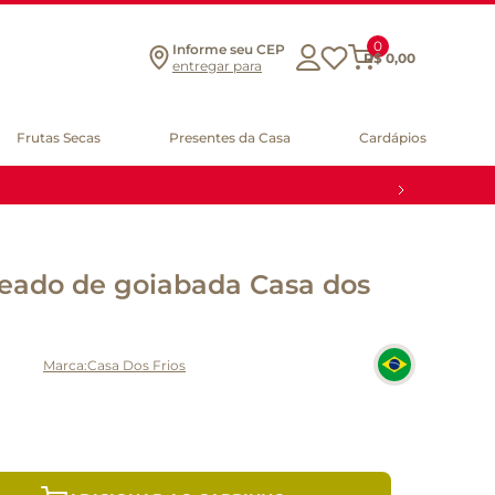
0
Informe seu CEP
R$
0
,
00
entregar para
Frutas Secas
Presentes da Casa
Cardápios
heado de goiabada Casa dos
Casa Dos Frios