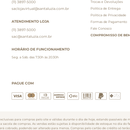
(11) 3897-5000
Trocas e Devoluções
saclojavirtual@santaluzia.com.br
Politica de Entrega
Politica de Privacidade
ATENDIMENTO LOJA
Formas de Pagamento
Fale Conosco
(11) 3897-5000
COMPROMISSO DE BEM
sac@santaluzia.com.br
HORÁRIO DE FUNCIONAMENTO
Seg. a Sáb. das 7:30h às 20:30h
PAGUE COM
clusivas para compras pelo site e válidas durante o dia de hoje, estando passíveis de m
na sacola de compras. As vendas estão sujeitas à disponibilidade de estoque no dia do 
o será cobrado, podendo ser alterado para menos. Compras pelo cartão de crédito só te