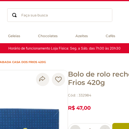
Faça sua busca
Termos mais buscados
Geleias
Chocolates
Azeites
Cafés
geleia
Horário de funcionamento Loja Física: Seg. a Sáb. das 7h30 às 20h30
gluten
chocolate
ABADA CASA DOS FRIOS 420G
chá
Bolo de rolo rec
azeite
café
Frios 420g
biscoito
Cód:
:
332984
cerveja
queijo
R$ 47,00
macarrão