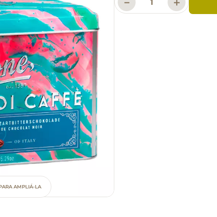
－
＋
PARA AMPLIÁ-LA