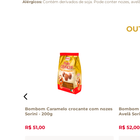
Alérgicos:
Contém derivados de soja. Pode conter nozes, avel
OU
s
Bombom Caramelo crocante com nozes
Bombom d
5g
Sorini - 200g
Avelã Sori
R$
51
,
00
R$
52
,
00