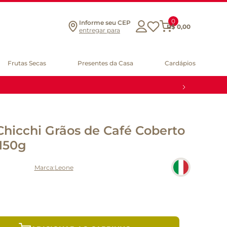
0
Informe seu CEP
R$
0
,
00
entregar para
Frutas Secas
Presentes da Casa
Cardápios
icchi Grãos de Café Coberto
150g
Leone