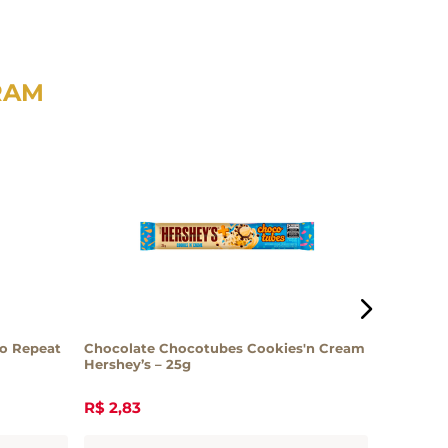
RAM
o Repeat
Chocolate Chocotubes Cookies'n Cream
Bombom B
Hershey’s – 25g
R$
2
,
83
R$
22
,
10