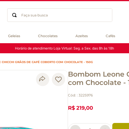
Faça sua busca
Termos mais buscados
Geleias
Chocolates
Azeites
Cafés
geleia
Horário de atendimento Loja Virtual: Seg. a Sex. das 8h às 18h
gluten
chá
CHICCHI GRÃOS DE CAFÉ COBERTO COM CHOCOLATE - 150G
chocolate
Bombom Leone Ch
azeite
biscoito
com Chocolate - 
café
Cód:
:
3225976
cerveja
macarrão
R$ 219,00
queijo