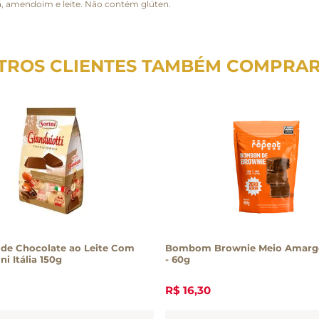
ã, amendoim e leite. Não contém glúten.
TROS CLIENTES TAMBÉM COMPRA
e Chocolate ao Leite Com
Bombom Brownie Meio Amarg
ni Itália 150g
- 60g
R$
16
,
30