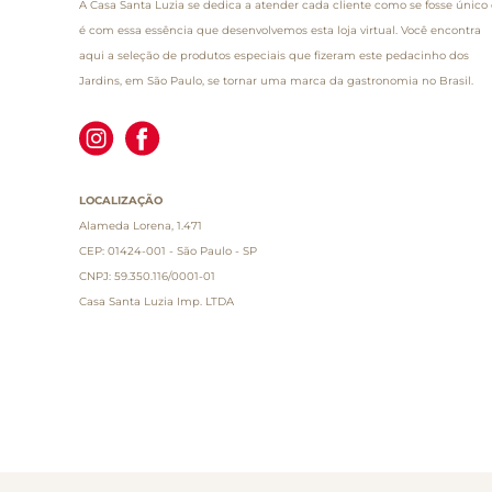
A Casa Santa Luzia se dedica a atender cada cliente como se fosse único 
é com essa essência que desenvolvemos esta loja virtual. Você encontra
aqui a seleção de produtos especiais que fizeram este pedacinho dos
Jardins, em São Paulo, se tornar uma marca da gastronomia no Brasil.
LOCALIZAÇÃO
Alameda Lorena, 1.471
CEP: 01424-001 - São Paulo - SP
CNPJ: 59.350.116/0001-01
Casa Santa Luzia Imp. LTDA