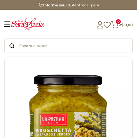
Informe seu CEP
entregar para
0
R$
0
,
00
Faça sua busca
Termos mais buscados
geleia
gluten
chá
chocolate
azeite
café
cerveja
biscoito